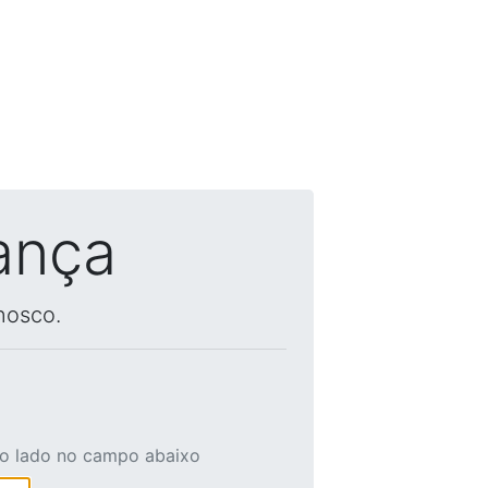
ança
nosco.
ao lado no campo abaixo