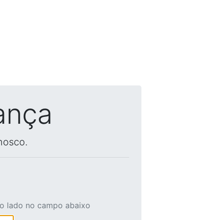
ança
nosco.
ao lado no campo abaixo