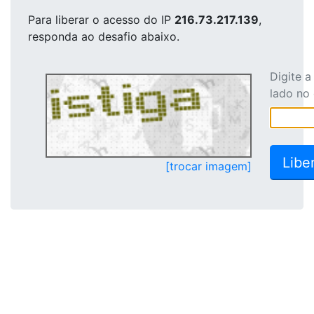
Para liberar o acesso
do IP
216.73.217.139
,
responda ao desafio abaixo.
Digite 
lado no
[trocar imagem]