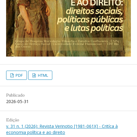
PDF
HTML
Publicado
2026-05-31
Edição
v. 31 n. 1 (2026): Revista Verinotio [1981-061X] - Critíca à
economia política e ao direito