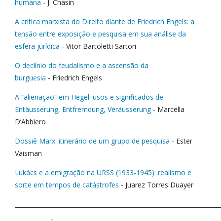
humana
- J. Chasin
A crítica marxista do Direito diante de Friedrich Engels: a
tensão entre exposição e pesquisa em sua análise da
esfera jurídica
- Vitor Bartoletti Sartori
O declínio do feudalismo e a ascensão da
burguesia
- Friedrich Engels
A “alienação” em Hegel: usos e significados de
Entäusserung, Entfremdung, Veräusserung
- Marcella
D’Abbiero
Dossiê Marx: itinerário de um grupo de pesquisa
- Ester
Vaisman
Lukács e a emigração na URSS (1933-1945): realismo e
sorte em tempos de catástrofes
- Juarez Torres Duayer
_____________________________________________________________________