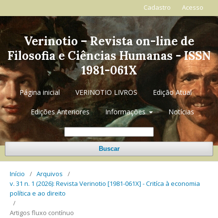
Cadastro
Acesso
Verinotio – Revista on-line de
Filosofia e Ciências Humanas - ISSN
1981-061X
Página inicial
VERINOTIO LIVROS
Edição Atual
Edições Anteriores
Informações
Notícias
Buscar
Início
/
Arquivos
/
v. 31 n. 1 (2026): Revista Verinotio [1981-061X] - Critíca à economia
política e ao direito
/
Artigos fluxo contínuo